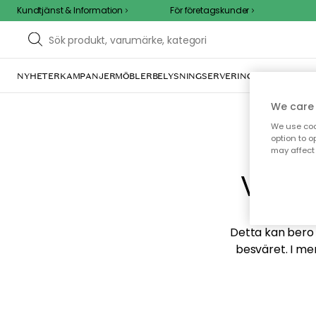
Kundtjänst & Information
För företagskunder
NYHETER
KAMPANJER
MÖBLER
BELYSNING
SERVERING
INREDNING
TE
We care 
We use cook
option to o
may affect 
Vi hi
Detta kan bero p
besväret. I me