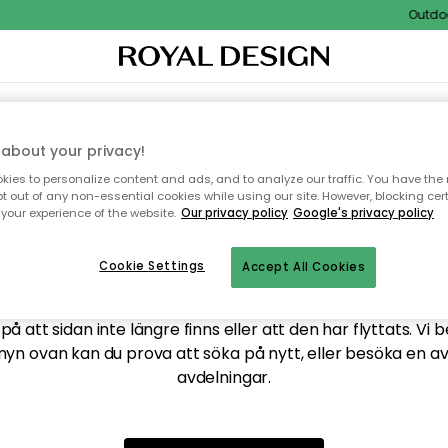
Outdoor 
XTIL & MATTOR
KÖKET
FÖRVARING
UTEMÖBLER
about your privacy!
ies to personalize content and ads, and to analyze our traffic. You have the 
pt out of any non-essential cookies while using our site. However, blocking cer
your experience of the website.
Our privacy policy
Google's privacy policy
ttar tyvärr inte sidan du
Cookie Settings
Accept All Cookies
å att sidan inte längre finns eller att den har flyttats. Vi 
nyn ovan kan du prova att söka på nytt, eller besöka en a
avdelningar.