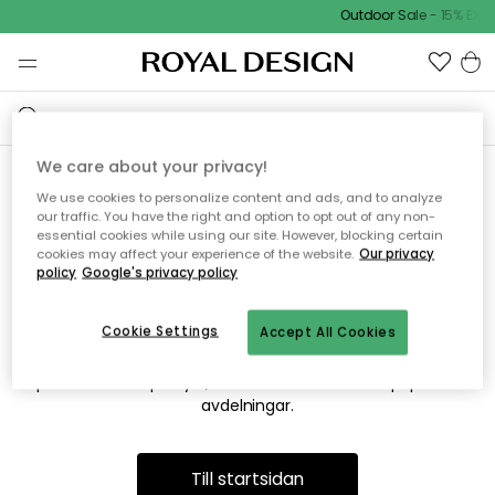
Outdoor Sale - 15% EXTR
We care about your privacy!
We use cookies to personalize content and ads, and to analyze
Vi hittar tyvärr inte sidan du
our traffic. You have the right and option to opt out of any non-
essential cookies while using our site. However, blocking certain
söker
cookies may affect your experience of the website.
Our privacy
policy
Google's privacy policy
Cookie Settings
Accept All Cookies
Detta kan bero på att sidan inte längre finns eller att den har
flyttats. Vi ber om ursäkt för besväret. I menyn ovan kan du
prova att söka på nytt, eller besöka en av våra populära
avdelningar.
Till startsidan