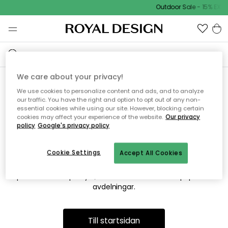
Outdoor Sale - 15% EXTR
We care about your privacy!
We use cookies to personalize content and ads, and to analyze
Vi hittar tyvärr inte sidan du
our traffic. You have the right and option to opt out of any non-
essential cookies while using our site. However, blocking certain
söker
cookies may affect your experience of the website.
Our privacy
policy
Google's privacy policy
Cookie Settings
Accept All Cookies
Detta kan bero på att sidan inte längre finns eller att den har
flyttats. Vi ber om ursäkt för besväret. I menyn ovan kan du
prova att söka på nytt, eller besöka en av våra populära
avdelningar.
Till startsidan