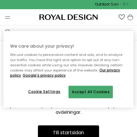
Outdoor Sale - 15% EXT
We care about your privacy!
We use cookies to personalize content and ads, and to analyze
Vi hittar tyvärr inte sidan du
our traffic. You have the right and option to opt out of any non-
essential cookies while using our site. However, blocking certain
söker
cookies may affect your experience of the website.
Our privacy
policy
Google's privacy policy
Cookie Settings
Accept All Cookies
Detta kan bero på att sidan inte längre finns eller att den har
flyttats. Vi ber om ursäkt för besväret. I menyn ovan kan du
prova att söka på nytt, eller besöka en av våra populära
avdelningar.
Till startsidan