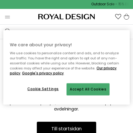
Outdoor Sale - 15% EXTR
We care about your privacy!
We use cookies to personalize content and ads, and to analyze
Vi hittar tyvärr inte sidan du
our traffic. You have the right and option to opt out of any non-
essential cookies while using our site. However, blocking certain
söker
cookies may affect your experience of the website.
Our privacy
policy
Google's privacy policy
Cookie Settings
Accept All Cookies
Detta kan bero på att sidan inte längre finns eller att den har
flyttats. Vi ber om ursäkt för besväret. I menyn ovan kan du
prova att söka på nytt, eller besöka en av våra populära
avdelningar.
Till startsidan