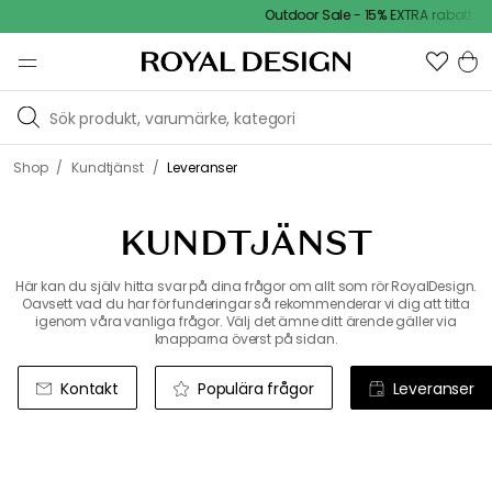
Outdoor Sale - 15% EXTRA rabatt
/
/
Shop
Kundtjänst
Leveranser
KUNDTJÄNST
Här kan du själv hitta svar på dina frågor om allt som rör RoyalDesign.
Oavsett vad du har för funderingar så rekommenderar vi dig att titta
igenom våra vanliga frågor. Välj det ämne ditt ärende gäller via
knapparna överst på sidan.
Kontakt
Populära frågor
Leveranser