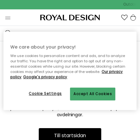
Outdoor 
We care about your privacy!
We use cookies to personalize content and ads, and to analyze
Vi hittar tyvärr inte sidan du
our traffic. You have the right and option to opt out of any non-
essential cookies while using our site. However, blocking certain
söker
cookies may affect your experience of the website.
Our privacy
policy
Google's privacy policy
Cookie Settings
Accept All Cookies
Detta kan bero på att sidan inte längre finns eller att den har
flyttats. Vi ber om ursäkt för besväret. I menyn ovan kan du
prova att söka på nytt, eller besöka en av våra populära
avdelningar.
Till startsidan